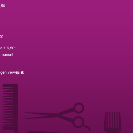
4,50
00
a € 6,50*
ermanent
gen verwijs ik