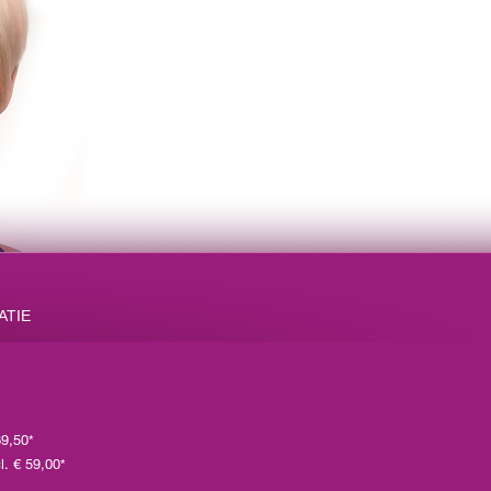
ATIE
69,50*
l. € 59,00*