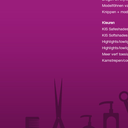
Modelföhnen va
Knippen + mode
Kleuren
KIS Safeshades
KIS Softshades
Highlights/lowl
Highlights/lowli
Meer verf toesl
Kamstrepen/coup