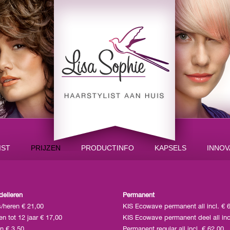
IST
PRIJZEN
PRODUCTINFO
KAPSELS
INNOV
elleren
Permanent
/heren € 21,00
KIS Ecowave permanent all incl. € 
n tot 12 jaar € 17,00
KIS Ecowave permanent deel all inc
n € 3,50
Permanent regular all incl. € 62,00