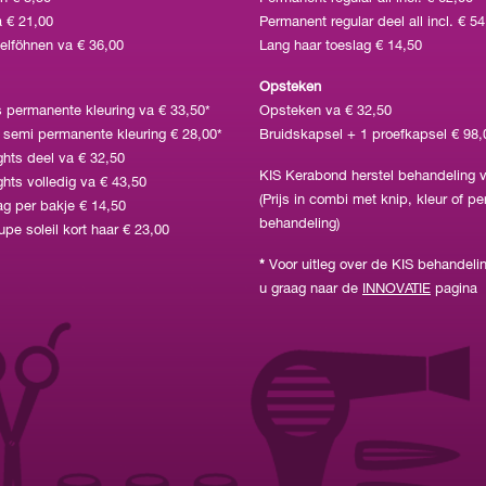
 € 21,00
Permanent regular deel all incl. € 5
lföhnen va € 36,00
Lang haar toeslag € 14,50
Opsteken
 permanente kleuring va € 33,50*
Opsteken va € 32,50
 semi permanente kleuring € 28,00*
Bruidskapsel + 1 proefkapsel € 98,
ights deel va € 32,50
KIS Kerabond herstel behandeling v
ghts volledig va € 43,50
(Prijs in combi met knip, kleur of p
ag per bakje € 14,50
behandeling)
e soleil kort haar € 23,00
*
Voor uitleg over de KIS behandelin
u graag naar de
INNOVATIE
pagina